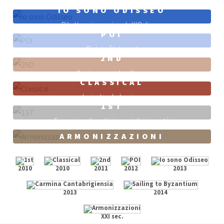
Per coro e orchestra
IO SONO ODISSEO
Rilettura in musica dell'Odissea
POI
Point of Interest
2ND
Il mio secondo album
CLASSICAL
Ispirato al classico
1ST
Esperimenti e altri errori di gioventù
ARMONIZZAZIONI
2010
2010
2011
2012
2013
2013
2014
XXI sec.